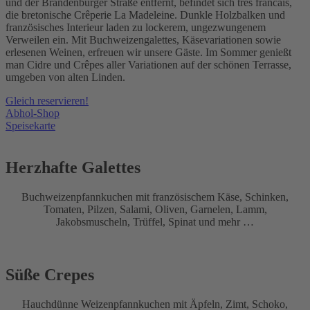
und der Brandenburger Straße entfernt, befindet sich trés francais,
die bretonische Crêperie La Madeleine. Dunkle Holzbalken und
französisches Interieur laden zu lockerem, ungezwungenem
Verweilen ein. Mit Buchweizengalettes, Käsevariationen sowie
erlesenen Weinen, erfreuen wir unsere Gäste. Im Sommer genießt
man Cidre und Crêpes aller Variationen auf der schönen Terrasse,
umgeben von alten Linden.
Gleich reservieren!
Abhol-Shop
Speisekarte
Herzhafte Galettes
Buchweizenpfannkuchen mit französischem Käse, Schinken,
Tomaten, Pilzen, Salami, Oliven, Garnelen, Lamm,
Jakobsmuscheln, Trüffel, Spinat und mehr …
Süße Crepes
Hauchdünne Weizenpfannkuchen mit Äpfeln, Zimt, Schoko,