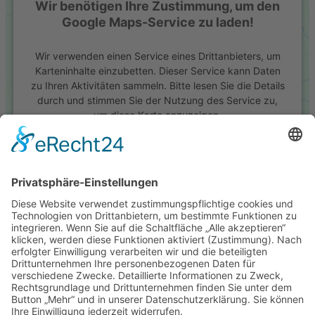
Wir benötigen Ihre Zustimmung, um den
Google Maps-Service zu laden!
powered by
Usercentrics Consent
Management Platform
&
eRecht24
Wir verwenden einen Service eines Drittanbieters, um
Karteninhalte einzubetten. Dieser Service kann Daten
zu Ihren Aktivitäten sammeln. Bitte lesen Sie die Details
durch und stimmen Sie der Nutzung des Service zu,
um diese Karte anzuzeigen.
Mehr Informationen
Akzeptieren
powered by
Usercentrics Consent Management
Platform
&
eRecht24
täglich 12–22 Uhr