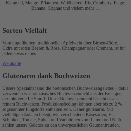
Karamell, Mango, Pflaumen, Waldbeeren, Eis, Cranberry, Feige,
Banane, Cognac und vielem mehr …
Sorten-Vielfalt
Vom ungefilterten, traditionellen Apfelwein über Birnen-Cidre,
Cidre mit roten Beeren & Rosé, Champagner oder Cremant, ist für
jeden etwas dabei.
Weinkarte
Glutenarm dank Buchweizen
Unsere Spezialität sind die bretonischen Buchweizengalettes – dafür
verwenden wir französisches Buchweizenmehl aus der Bretagne,
der minoterie Le Stunff. Unser Buchweizenmehl besteht es aus
reinem Buchweizen. Produktionsbedingt können aber bis zu 2 %
sogenannter Flugstoffe enthalten sein. Daher glutenarm. Mit
vielfältigen Zutaten belegt, wie verschiedene Käsesorten, Ei,
Schinken, Tomate, Spinat und Variationen vom Lamm und Kalb,
zählen unsere Galettes zu den unvergesslichen Gaumenfreuden.